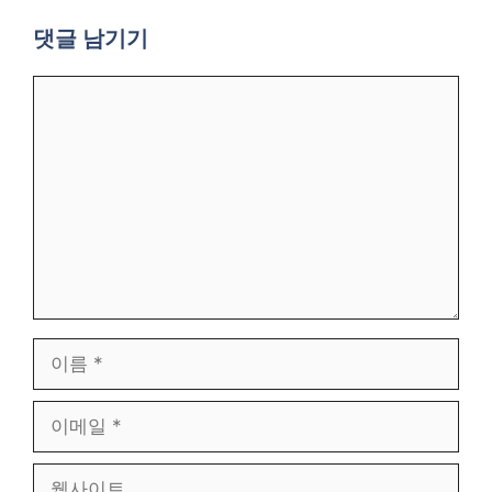
댓글 남기기
댓
글
이
름
이
메
일
웹