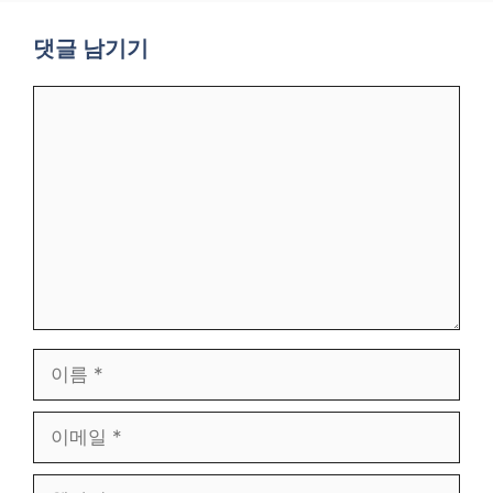
댓글 남기기
댓
글
이
름
이
메
일
웹