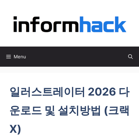
컨
텐
츠
로
건
너
뛰
Menu
기
일러스트레이터 2026 다
운로드 및 설치방법 (크랙
X)