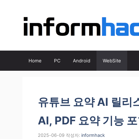
컨
텐
츠
로
건
너
뛰
기
Home
PC
Android
WebSite
유튜브 요약 AI 릴리스
AI, PDF 요약 기능 
2025-06-09
작성자:
informhack