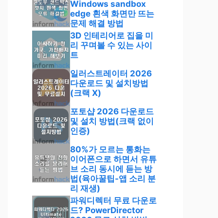
Windows sandbox
edge 흰색 화면만 뜨는
문제 해결 방법
3D 인테리어로 집을 미
리 꾸며볼 수 있는 사이
트
일러스트레이터 2026
다운로드 및 설치방법
(크랙 X)
포토샵 2026 다운로드
및 설치 방법(크랙 없이
인증)
80%가 모르는 통화는
이어폰으로 하면서 유튜
브 소리 동시에 듣는 방
법(육아꿀팁-앱 소리 분
리 재생)
파워디렉터 무료 다운로
드? PowerDirector