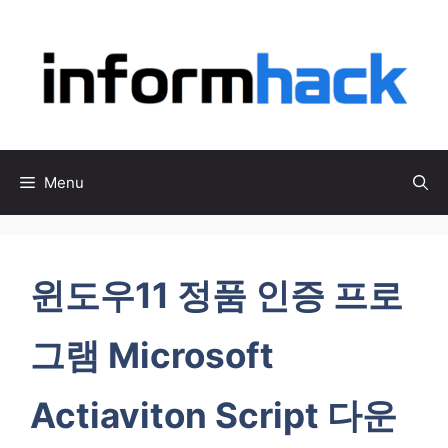
컨
텐
츠
로
건
너
뛰
Menu
기
윈도우11 정품 인증 프로
그램 Microsoft
Actiaviton Script 다운