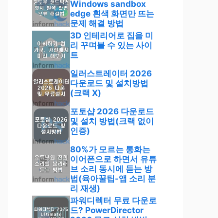
Windows sandbox
edge 흰색 화면만 뜨는
문제 해결 방법
3D 인테리어로 집을 미
리 꾸며볼 수 있는 사이
트
일러스트레이터 2026
다운로드 및 설치방법
(크랙 X)
포토샵 2026 다운로드
및 설치 방법(크랙 없이
인증)
80%가 모르는 통화는
이어폰으로 하면서 유튜
브 소리 동시에 듣는 방
법(육아꿀팁-앱 소리 분
리 재생)
파워디렉터 무료 다운로
드? PowerDirector