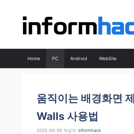
컨
텐
츠
로
건
너
뛰
기
Home
PC
Android
WebSite
움직이는 배경화면 제
Walls 사용법
2025-04-06
작성자:
informhack