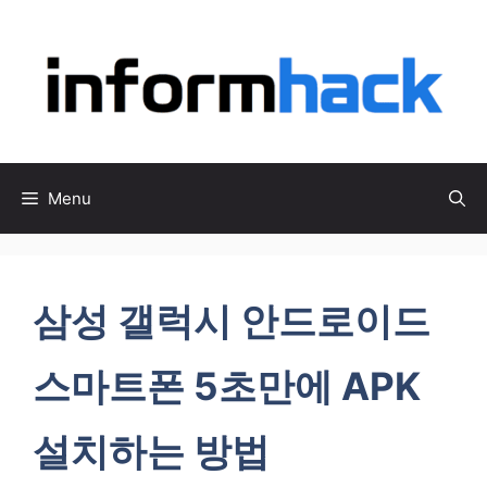
컨
텐
츠
로
건
너
뛰
Menu
기
삼성 갤럭시 안드로이드
스마트폰 5초만에 APK
설치하는 방법