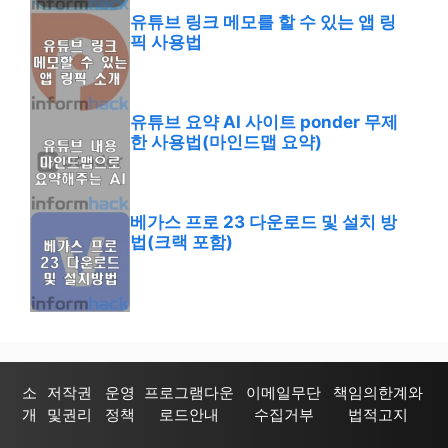
유튜브 링크 메모를 할 수 있는 앱 링
픽 사용법
유튜브 요약 AI 사이트 ponder 무제
한 사용법(마인드맵 요약)
베가스 프로 23 다운로드 및 설치 방
법(크랙 포함)
소
저작권
운영
프로그램다운
이메일무단
책임의한계와
개
및권리
정책
로드안내
수집거부
법적고지