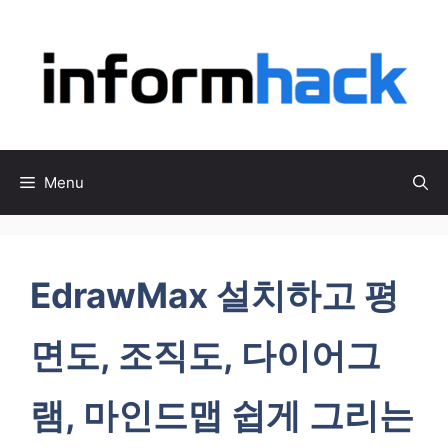
컨
텐
츠
로
건
너
뛰
Menu
기
EdrawMax 설치하고 평
면도, 조직도, 다이어그
램, 마인드맵 쉽게 그리는